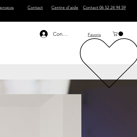
 propos
Contact
Centre d’aide
Contact
06 52 24 94 59
Connexion
Favoris