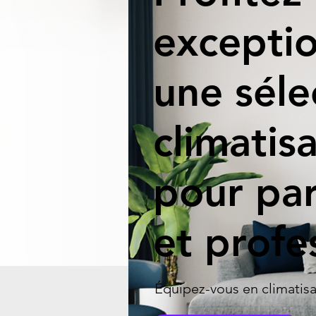
exceptio
une séle
climatis
pour par
et profe
Équipez-vous en climatis