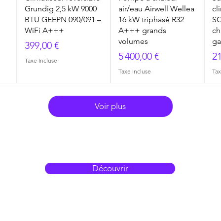
Grundig 2,5 kW 9000
air/eau Airwell Wellea
cl
s
BTU GEEPN 090/091 –
16 kW triphasé R32
SC
WiFi A+++
A+++ grands
ch
volumes
ga
Prix
399,00 €
Prix
Pr
5 400,00 €
21
Taxe Incluse
Taxe Incluse
Tax
Voir plus
Découvrir