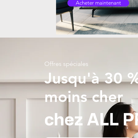
Acheter maintenant
Offres spéciales
Jusqu'à 30 %
moins cher
chez ALL 