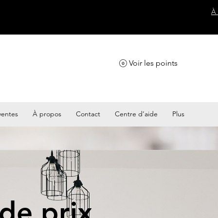
À
Voir les points
ventes
À propos
Contact
Centre d’aide
Plus
 de prix