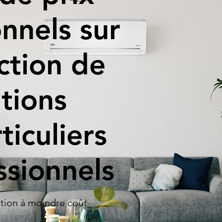
nnels sur
ction de
ations
ticuliers
ssionnels
ation à moindre coût