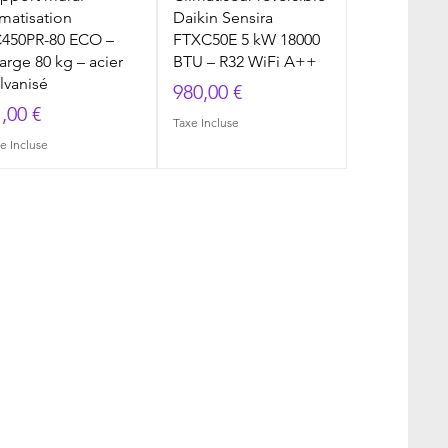
imatisation
Daikin Sensira
450PR-80 ECO –
FTXC50E 5 kW 18000
arge 80 kg – acier
BTU – R32 WiFi A++
lvanisé
Prix
980,00 €
ix
,00 €
Taxe Incluse
e Incluse