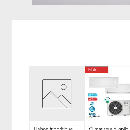
Multi-pièces
Liaison frigorifique
Climatiseur bi-split