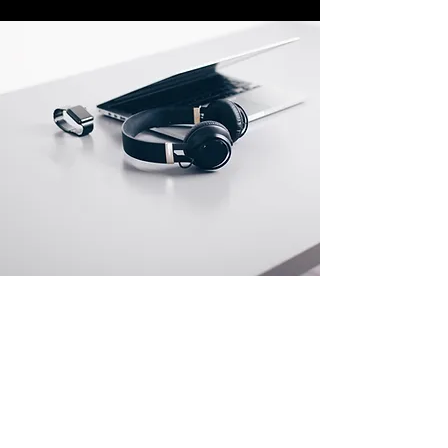
Adresse boutique
45 allée Jean Bertin
84270 VEDENE