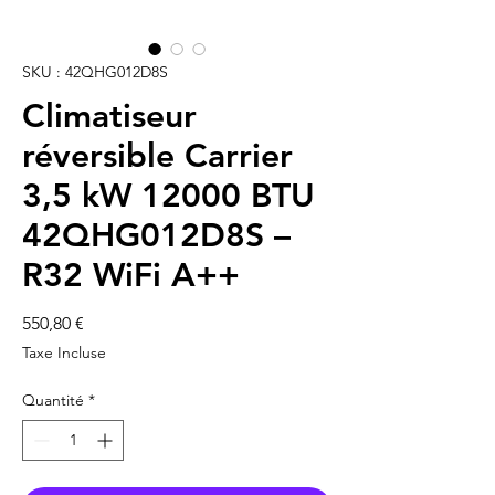
SKU : 42QHG012D8S
Climatiseur
réversible Carrier
3,5 kW 12000 BTU
42QHG012D8S –
R32 WiFi A++
Prix
550,80 €
Taxe Incluse
Quantité
*